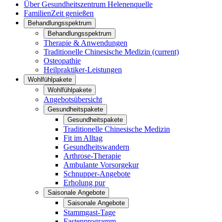
Über Gesundheitszentrum Helenenquelle
FamilienZeit genießen
Behandlungsspektrum
Behandlungsspektrum
Therapie & Anwendungen
Traditionelle Chinesische Medizin
(current)
Osteopathie
Heilpraktiker-Leistungen
Wohlfühlpakete
Wohlfühlpakete
Angebotsübersicht
Gesundheitspakete
Gesundheitspakete
Traditionelle Chinesische Medizin
Fit im Alltag
Gesundheitswandern
Arthrose-Therapie
Ambulante Vorsorgekur
Schnupper-Angebote
Erholung pur
Saisonale Angebote
Saisonale Angebote
Stammgast-Tage
Fastenprogramm