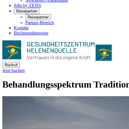
Newsletter-Anmeldung
Jobs by ZEISS
Reisepartner
Reisepartner
Partner-Bereich
Kontakt
Buchungshinweise
Rückruf
Jetzt buchen
Behandlungsspektrum
Tradition