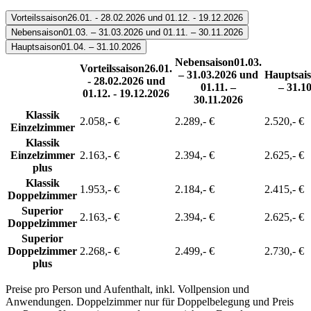
Vorteilssaison
26.01. - 28.02.2026 und 01.12. - 19.12.2026
Nebensaison
01.03. – 31.03.2026 und 01.11. – 30.11.2026
Hauptsaison
01.04. – 31.10.2026
Nebensaison
01.03.
Vorteilssaison
26.01.
– 31.03.2026 und
Hauptsai
- 28.02.2026 und
01.11. –
– 31.1
01.12. - 19.12.2026
30.11.2026
Klassik
2.058,- €
2.289,- €
2.520,- €
Einzelzimmer
Klassik
Einzelzimmer
2.163,- €
2.394,- €
2.625,- €
plus
Klassik
1.953,- €
2.184,- €
2.415,- €
Doppelzimmer
Superior
2.163,- €
2.394,- €
2.625,- €
Doppelzimmer
Superior
Doppelzimmer
2.268,- €
2.499,- €
2.730,- €
plus
Preise pro Person und Aufenthalt, inkl. Vollpension und
Anwendungen. Doppelzimmer nur für Doppelbelegung und Preis