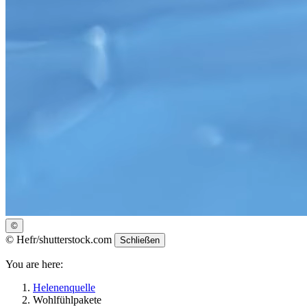
©
©
Hefr/shutterstock.com
Schließen
You are here:
Helenenquelle
Wohlfühlpakete