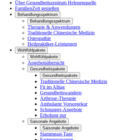
Über Gesundheitszentrum Helenenquelle
FamilienZeit genießen
Behandlungsspektrum
Behandlungsspektrum
Therapie & Anwendungen
Traditionelle Chinesische Medizin
Osteopathie
Heilpraktiker-Leistungen
Wohlfühlpakete
Wohlfühlpakete
Angebotsübersicht
Gesundheitspakete
Gesundheitspakete
Traditionelle Chinesische Medizin
Fit im Alltag
Gesundheitswandern
Arthrose-Therapie
Ambulante Vorsorgekur
Schnupper-Angebote
Erholung pur
Saisonale Angebote
Saisonale Angebote
Stammgast-Tage
Fastenprogramm