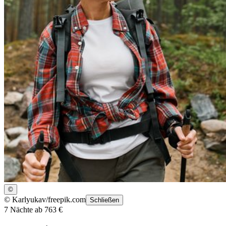
©
©
Karlyukav/freepik.com
Schließen
7 Nächte ab 763 €