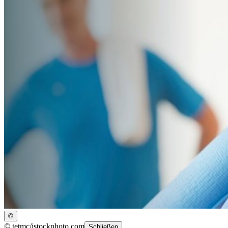
©
©
tetmc/istockphoto.com
Schließen