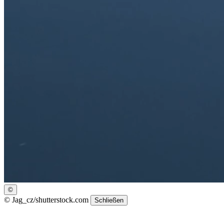
©
©
Jag_cz/shutterstock.com
Schließen